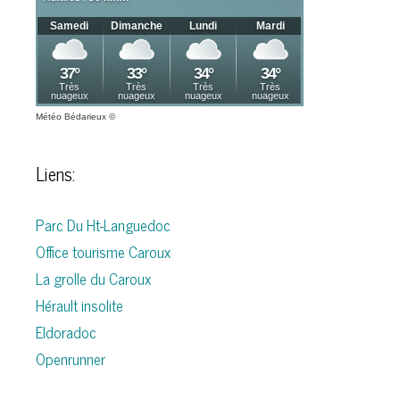
Météo Bédarieux
©
Liens:
Parc Du Ht-Languedoc
Office tourisme Caroux
La grolle du Caroux
Hérault insolite
Eldoradoc
Openrunner