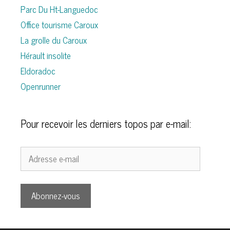
Parc Du Ht-Languedoc
Office tourisme Caroux
La grolle du Caroux
Hérault insolite
Eldoradoc
Openrunner
Pour recevoir les derniers topos par e-mail:
Adresse
e-
mail
Abonnez-vous