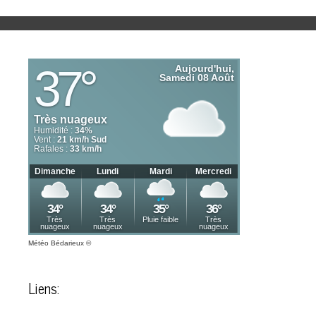
Météo Bédarieux
©
Liens: