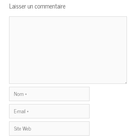
Laisser un commentaire
Commentaire
Nom
E-
mail
Site
Web