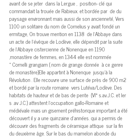
avant de se jeter dans la Lergue , position- clé qui
commandait la trouée de Rabieux. et bordée par de du
paysage environnant mais aussi de son ancienneté, Vers
1100 un solitaire du nom de Cornelius y avait fondé un
ermitage, On trouve mention en 1138 de l’Abbaye dans
un acte de l’évêque de Lodève, elle dépendit par la suite
de l’Abbaye cistercienne de Nonenque en 1190
,monastère de femmes, en 1344 elle est nommée
« Cornelli grangiam ( nom de grange donnée à ce genre
de monastère)Elle appartint à Nonenque jusqu’à la
Révolution . Elle recouvre une surface de près de 900 m2
et bordé par la route romaine vers Lutéva/Lodève. Des
habitats de hauteur et de bas de pente (VI° s.av.J.C. et Ier
s .av J.C.) attestent l’occupation gallo-Romaine et
médiévale mais un gisement préhistorique important a été
découvert il y a une quinzaine d’années. qui a permis de
découvrir des fragments de céramique attique sur la fin
du deuxième âge. Sur le bas du mamelon abonde du