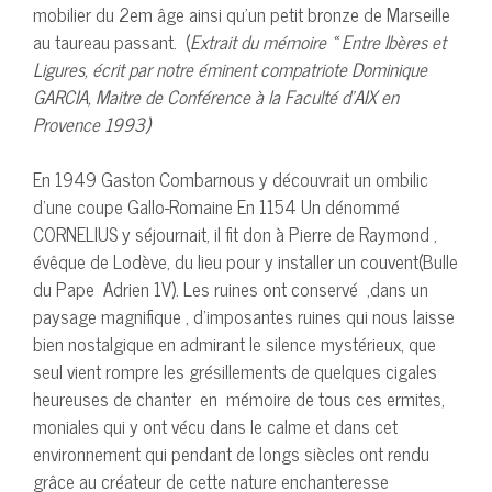
mobilier du 2em âge ainsi qu’un petit bronze de Marseille
au taureau passant. (
Extrait du mémoire « Entre Ibères et
Ligures, écrit par notre éminent compatriote Dominique
GARCIA, Maitre de Conférence à la Faculté d’AIX en
Provence 1993)
En 1949 Gaston Combarnous y découvrait un ombilic
d’une coupe Gallo-Romaine En 1154 Un dénommé
CORNELIUS y séjournait, il fit don à Pierre de Raymond ,
évêque de Lodève, du lieu pour y installer un couvent(Bulle
du Pape Adrien 1V). Les ruines ont conservé ,dans un
paysage magnifique , d’imposantes ruines qui nous laisse
bien nostalgique en admirant le silence mystérieux, que
seul vient rompre les grésillements de quelques cigales
heureuses de chanter en mémoire de tous ces ermites,
moniales qui y ont vécu dans le calme et dans cet
environnement qui pendant de longs siècles ont rendu
grâce au créateur de cette nature enchanteresse