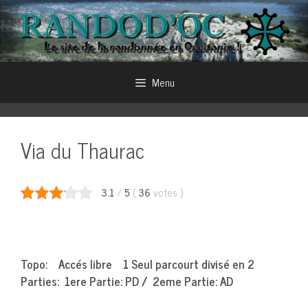
Aller
au
contenu
Menu
Via du Thaurac
3.1
/
5
(
36
votes
)
Topo: Accés libre 1 Seul parcourt divisé en 2
Parties: 1ere Partie: PD / 2eme Partie: AD