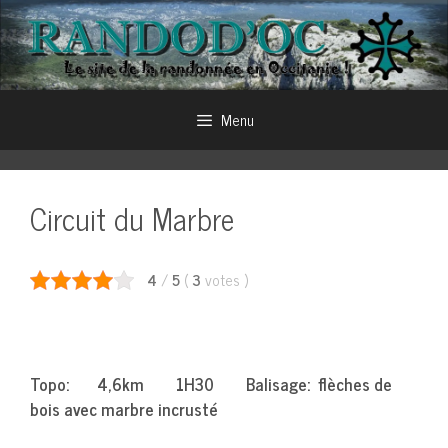
Aller
au
contenu
Menu
Circuit du Marbre
4
/
5
(
3
votes
)
Topo: 4,6km 1H30 Balisage: flèches de
bois avec marbre incrusté