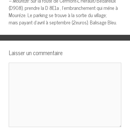
– Mourèze:
Sur la route de Cermont-L’Hérault/Bédareiux
(D908), prendre la D 8E1a , l’embranchement qui méne à
Mouréze. Le parking se trouve à la sortie du village;
mais payant d’avril à septembre (2euros). Balisage Bleu.
Laisser un commentaire
Commentaire