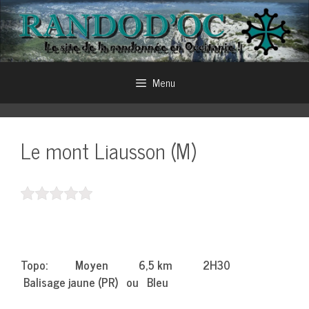
Aller
au
contenu
Menu
Le mont Liausson (M)
Topo: Moyen 6,5 km 2H30
Balisage jaune (PR) ou Bleu