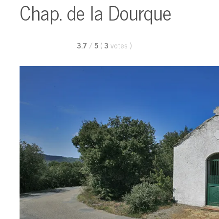
Chap. de la Dourque
3.7
/
5
(
3
votes
)