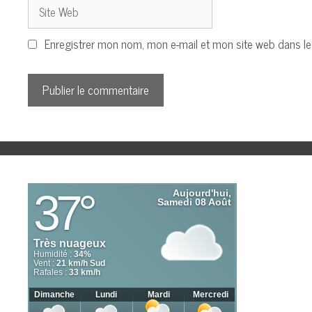
S
a
i
i
t
Enregistrer mon nom, mon e-mail et mon site web dans l
l
e
W
e
b