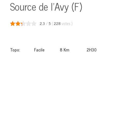
Source de l’Avy (F)
2.3
/
5
(
228
votes
)
Topo: Facile 8 Km 2H30 Pas de