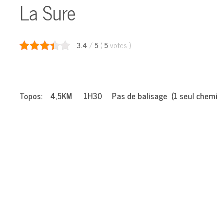
La Sure
3.4
/
5
(
5
votes
)
Top
os: 4,5KM 1H30 Pas de balisage (1 seul chemi