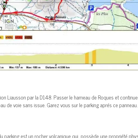
rection Liausson par la D148. Passer le hameau de Roques et continu
anneau de voie sans issue. Garez vous sur le parking aprés ce panne
du parking est un rocher volcanique qui possède une propriété phy