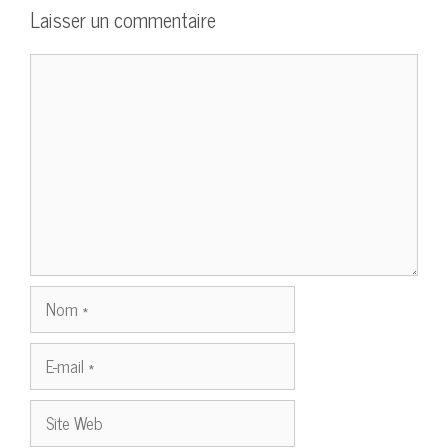
Laisser un commentaire
Commentaire
Nom
E-
mail
Site
Web