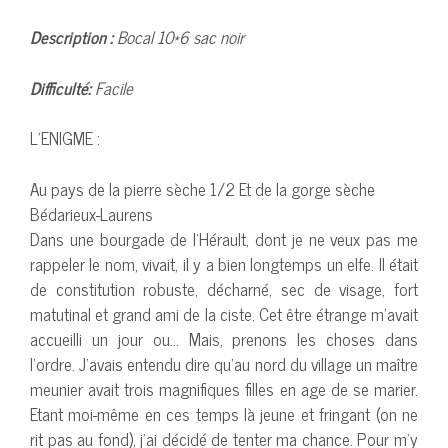
Description :
Bocal 10*6 sac noir
Difficulté:
Facile
L’ENIGME :
Au pays de la pierre sèche 1/2 Et de la gorge sèche
Bédarieux-Laurens
Dans une bourgade de l’Hérault, dont je ne veux pas me
rappeler le nom, vivait, il y a bien longtemps un elfe. Il était
de constitution robuste, décharné, sec de visage, fort
matutinal et grand ami de la ciste. Cet être étrange m’avait
accueilli un jour ou… Mais, prenons les choses dans
l’ordre. J’avais entendu dire qu‘au nord du village un maître
meunier avait trois magnifiques filles en age de se marier.
Etant moi-même en ces temps là jeune et fringant (on ne
rit pas au fond), j’ai décidé de tenter ma chance. Pour m’y