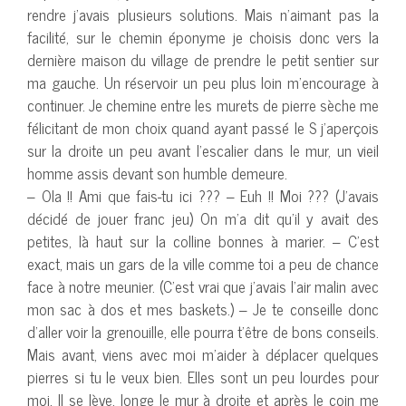
rendre j’avais plusieurs solutions. Mais n’aimant pas la
facilité, sur le chemin éponyme je choisis donc vers la
dernière maison du village de prendre le petit sentier sur
ma gauche. Un réservoir un peu plus loin m’encourage à
continuer. Je chemine entre les murets de pierre sèche me
félicitant de mon choix quand ayant passé le S j’aperçois
sur la droite un peu avant l’escalier dans le mur, un vieil
homme assis devant son humble demeure.
– Ola !! Ami que fais-tu ici ??? – Euh !! Moi ??? (J’avais
décidé de jouer franc jeu) On m’a dit qu’il y avait des
petites, là haut sur la colline bonnes à marier. – C’est
exact, mais un gars de la ville comme toi a peu de chance
face à notre meunier. (C’est vrai que j’avais l’air malin avec
mon sac à dos et mes baskets.) – Je te conseille donc
d’aller voir la grenouille, elle pourra t’être de bons conseils.
Mais avant, viens avec moi m’aider à déplacer quelques
pierres si tu le veux bien. Elles sont un peu lourdes pour
moi. Il se lève, longe le mur à droite et après le coin me