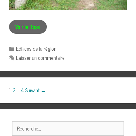
Voir le Topo
Catégories
Edifices de la région
Laisser un commentaire
Navigation
1
2
…
4
Suivant →
des
articles
Rechercher :