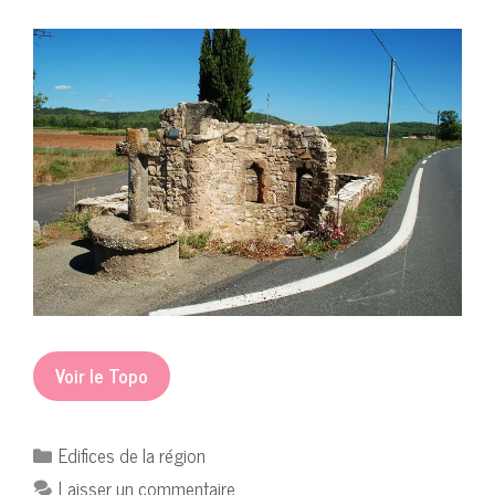
Voir le Topo
Catégories
Edifices de la région
Laisser un commentaire