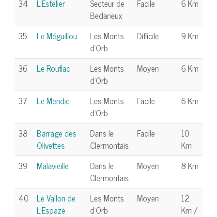
34
L'Estelier
Secteur de
Facile
6 Km
Bedarieux
35
Le Méguillou
Les Monts
Difficile
9 Km
d'Orb
36
Le Roufiac
Les Monts
Moyen
6 Km
d'Orb
37
Le Mendic
Les Monts
Facile
6 Km
d'Orb
38
Barrage des
Dans le
Facile
10
Olivettes
Clermontais
Km
39
Malavieille
Dans le
Moyen
8 Km
Clermontais
40
Le Vallon de
Les Monts
Moyen
12
L'Espaze
d'Orb
Km /