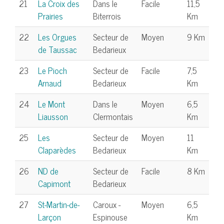
21
La Croix des
Dans le
Facile
11,5
Prairies
Biterrois
Km
22
Les Orgues
Secteur de
Moyen
9 Km
de Taussac
Bedarieux
23
Le Pioch
Secteur de
Facile
7,5
Arnaud
Bedarieux
Km
24
Le Mont
Dans le
Moyen
6,5
Liausson
Clermontais
Km
25
Les
Secteur de
Moyen
11
Claparèdes
Bedarieux
Km
26
ND de
Secteur de
Facile
8 Km
Capimont
Bedarieux
27
St-Martin-de-
Caroux -
Moyen
6,5
Larçon
Espinouse
Km