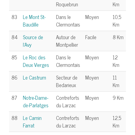
Roquebrun
Km
83
Le Mont St-
Dans le
Moyen
10,5
Baudille
Clermontais
Km
84
Source de
Autour de
Facile
8 Km
l'Avy
Montpellier
85
Le Roc des
Dans le
Moyen
12
Deux Vierges
Clermontais
Km
86
Le Castrum
Secteur de
Moyen
11
Bedarieux
Km
87
Notre-Dame-
Contreforts
Moyen
9 Km
de-Parlatges
du Larzac
88
Le Camin
Contreforts
Moyen
12,5
Farrat
du Larzac
Km