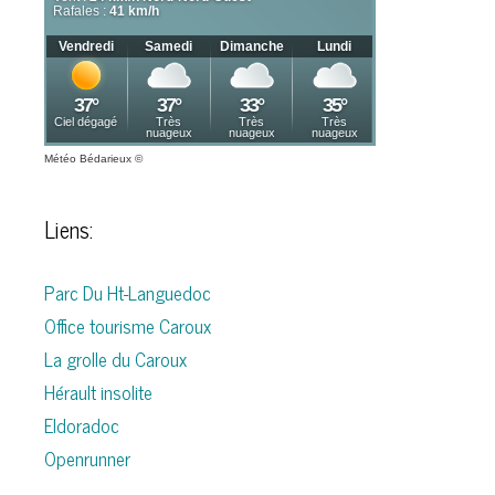
Météo Bédarieux
©
Liens:
Parc Du Ht-Languedoc
Office tourisme Caroux
La grolle du Caroux
Hérault insolite
Eldoradoc
Openrunner