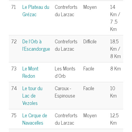
71
Le Plateau du
Contreforts
Moyen
14
Grézac
du Larzac
Km /
7 ,5
Km
72
De l'Orb à
Contreforts
Difficile
18,5
l'Escandorgue
du Larzac
Km /
8 Km
73
Le Mont
Les Monts
Facile
8 Km
Redon
d'Orb
74
Le tour du
Caroux -
Facile
10
Lac de
Espinouse
Km
Vezoles
75
Le Cirque de
Contreforts
Moyen
12,5
Navacelles
du Larzac
Km