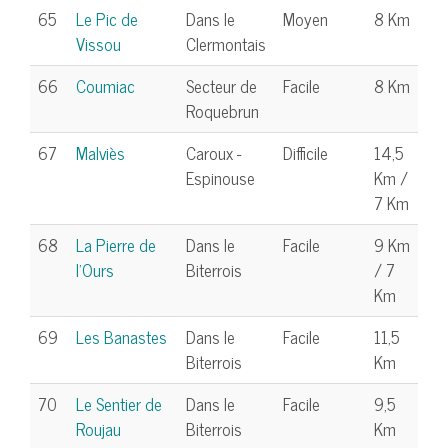
65
Le Pic de
Dans le
Moyen
8 Km
Vissou
Clermontais
66
Coumiac
Secteur de
Facile
8 Km
Roquebrun
67
Malviès
Caroux -
Difficile
14,5
Espinouse
Km /
7 Km
68
La Pierre de
Dans le
Facile
9 Km
l'Ours
Biterrois
/ 7
Km
69
Les Banastes
Dans le
Facile
11,5
Biterrois
Km
70
Le Sentier de
Dans le
Facile
9,5
Roujau
Biterrois
Km