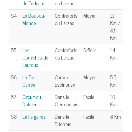
de Tédenat
du Larzac
54
Le Bout-du-
Contreforts
Moyen
11
Monde
du Larzac
Km /
8,5
Km
55
Les
Contreforts
Difficile
14
Corniches de
du Larzac
Km
Lauroux
56
La Tour
Caroux -
Moyen
5,5
Carrée
Espinouse
Km
57
Circuit du
Dans le
Facile
10
Dolmen
Clermontais
Km
58
Le Falgairas
Dans le
Facile
8 Km
Biterrois