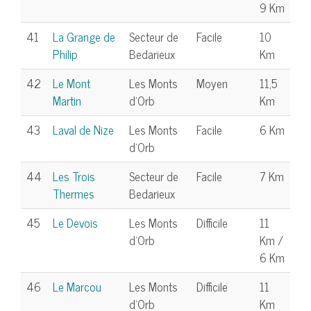
9 Km
41
La Grange de
Secteur de
Facile
10
Philip
Bedarieux
Km
42
Le Mont
Les Monts
Moyen
11,5
Martin
d'Orb
Km
43
Laval de Nize
Les Monts
Facile
6 Km
d'Orb
44
Les Trois
Secteur de
Facile
7 Km
Thermes
Bedarieux
45
Le Devois
Les Monts
Difficile
11
d'Orb
Km /
6 Km
46
Le Marcou
Les Monts
Difficile
11
d'Orb
Km