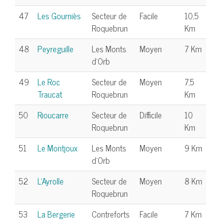
47
Les Gourniès
Secteur de
Facile
10,5
Roquebrun
Km
48
Peyreguille
Les Monts
Moyen
7 Km
d'Orb
49
Le Roc
Secteur de
Moyen
7,5
Traucat
Roquebrun
Km
50
Rioucarre
Secteur de
Difficile
10
Roquebrun
Km
51
Le Montjoux
Les Monts
Moyen
9 Km
d'Orb
52
L'Ayrolle
Secteur de
Moyen
8 Km
Roquebrun
53
La Bergerie
Contreforts
Facile
7 Km