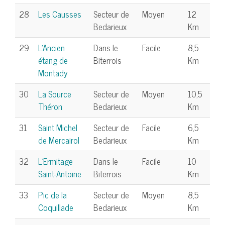
28
Les Causses
Secteur de
Moyen
12
Bedarieux
Km
29
L'Ancien
Dans le
Facile
8,5
étang de
Biterrois
Km
Montady
30
La Source
Secteur de
Moyen
10,5
Théron
Bedarieux
Km
31
Saint Michel
Secteur de
Facile
6,5
de Mercairol
Bedarieux
Km
32
L'Ermitage
Dans le
Facile
10
Saint-Antoine
Biterrois
Km
33
Pic de la
Secteur de
Moyen
8,5
Coquillade
Bedarieux
Km