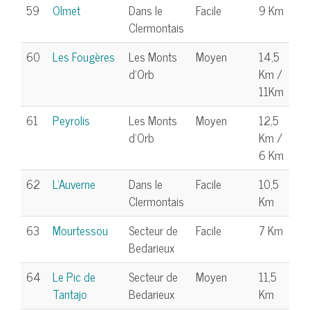
59
Olmet
Dans le
Facile
9 Km
Clermontais
60
Les Fougères
Les Monts
Moyen
14,5
d'Orb
Km /
11Km
61
Peyrolis
Les Monts
Moyen
12,5
d'Orb
Km /
6 Km
62
L'Auverne
Dans le
Facile
10,5
Clermontais
Km
63
Mourtessou
Secteur de
Facile
7 Km
Bedarieux
64
Le Pic de
Secteur de
Moyen
11,5
Tantajo
Bedarieux
Km