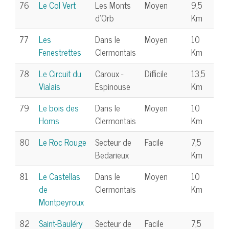
76
Le Col Vert
Les Monts
Moyen
9,5
d'Orb
Km
77
Les
Dans le
Moyen
10
Fenestrettes
Clermontais
Km
78
Le Circuit du
Caroux -
Difficile
13,5
Vialais
Espinouse
Km
79
Le bois des
Dans le
Moyen
10
Homs
Clermontais
Km
80
Le Roc Rouge
Secteur de
Facile
7,5
Bedarieux
Km
81
Le Castellas
Dans le
Moyen
10
de
Clermontais
Km
Montpeyroux
82
Saint-Bauléry
Secteur de
Facile
7,5