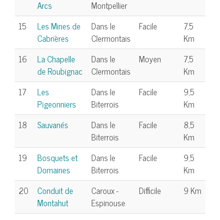
Arcs
Montpellier
15
Les Mines de
Dans le
Facile
7,5
Cabrières
Clermontais
Km
16
La Chapelle
Dans le
Moyen
7,5
de Roubignac
Clermontais
Km
17
Les
Dans le
Facile
9,5
Pigeonniers
Biterrois
Km
18
Sauvanés
Dans le
Facile
8,5
Biterrois
Km
19
Bosquets et
Dans le
Facile
9,5
Domaines
Biterrois
Km
20
Conduit de
Caroux -
Difficile
9 Km
Montahut
Espinouse