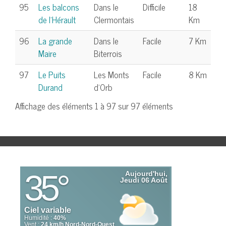
95
Les balcons
Dans le
Difficile
18
de l'Hérault
Clermontais
Km
96
La grande
Dans le
Facile
7 Km
Maire
Biterrois
97
Le Puits
Les Monts
Facile
8 Km
Durand
d'Orb
Affichage des éléments 1 à 97 sur 97 éléments