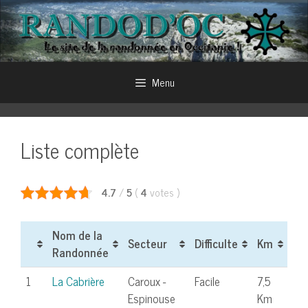
Aller
au
contenu
Menu
Liste complète
4.7
/
5
(
4
votes
)
Nom de la
Secteur
Difficulte
Km
Randonnée
1
La Cabrière
Caroux -
Facile
7,5
Espinouse
Km