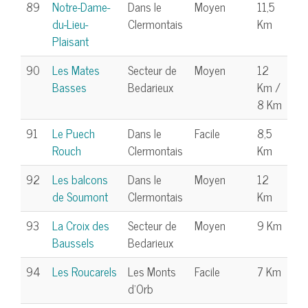
89
Notre-Dame-
Dans le
Moyen
11,5
du-Lieu-
Clermontais
Km
Plaisant
90
Les Mates
Secteur de
Moyen
12
Basses
Bedarieux
Km /
8 Km
91
Le Puech
Dans le
Facile
8,5
Rouch
Clermontais
Km
92
Les balcons
Dans le
Moyen
12
de Soumont
Clermontais
Km
93
La Croix des
Secteur de
Moyen
9 Km
Baussels
Bedarieux
94
Les Roucarels
Les Monts
Facile
7 Km
d'Orb