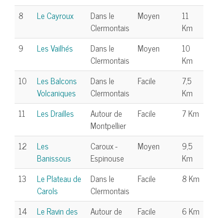
8
Le Cayroux
Dans le
Moyen
11
Clermontais
Km
9
Les Vailhés
Dans le
Moyen
10
Clermontais
Km
10
Les Balcons
Dans le
Facile
7,5
Volcaniques
Clermontais
Km
11
Les Drailles
Autour de
Facile
7 Km
Montpellier
12
Les
Caroux -
Moyen
9,5
Banissous
Espinouse
Km
13
Le Plateau de
Dans le
Facile
8 Km
Carols
Clermontais
14
Le Ravin des
Autour de
Facile
6 Km