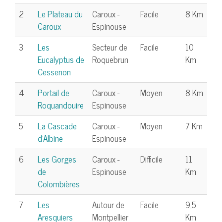
2
Le Plateau du
Caroux -
Facile
8 Km
Caroux
Espinouse
3
Les
Secteur de
Facile
10
Eucalyptus de
Roquebrun
Km
Cessenon
4
Portail de
Caroux -
Moyen
8 Km
Roquandouire
Espinouse
5
La Cascade
Caroux -
Moyen
7 Km
d'Albine
Espinouse
6
Les Gorges
Caroux -
Difficile
11
de
Espinouse
Km
Colombières
7
Les
Autour de
Facile
9,5
Aresquiers
Montpellier
Km