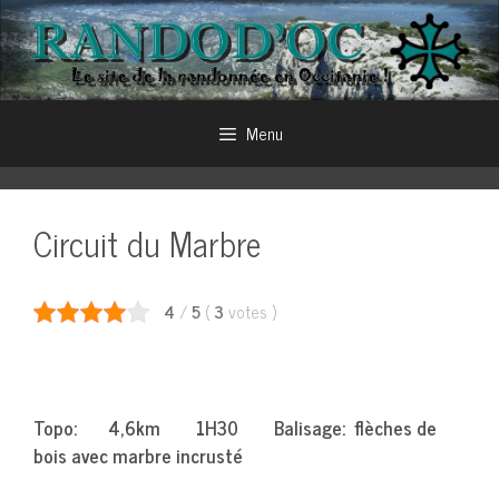
Aller
au
contenu
Menu
Circuit du Marbre
4
/
5
(
3
votes
)
Topo: 4,6km 1H30 Balisage: flèches de
bois avec marbre incrusté