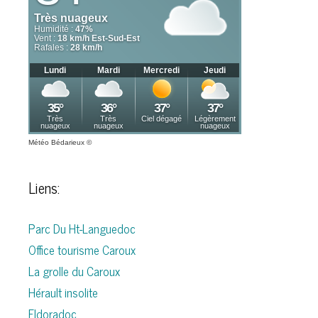
Météo Bédarieux
©
Liens:
Parc Du Ht-Languedoc
Office tourisme Caroux
La grolle du Caroux
Hérault insolite
Eldoradoc