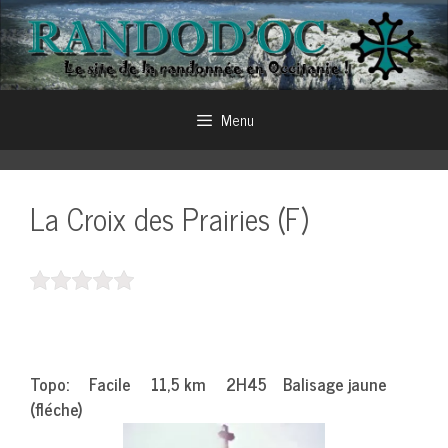
Aller
au
contenu
Menu
La Croix des Prairies (F)
Topo: Facile 11,5 km 2H45 Balisage jaune
(fléche)