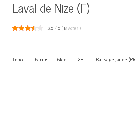
Laval de Nize (F)
3.5
/
5
(
8
votes
)
Topo: Facile 6km 2H Balisage jaune (PR