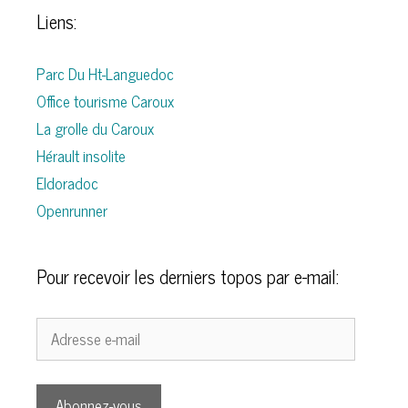
Liens:
Parc Du Ht-Languedoc
Office tourisme Caroux
La grolle du Caroux
Hérault insolite
Eldoradoc
Openrunner
Pour recevoir les derniers topos par e-mail:
Adresse
e-
mail
Abonnez-vous