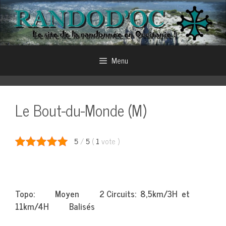
Aller
au
contenu
Menu
Le Bout-du-Monde (M)
5
/
5
(
1
vote
)
Topo: Moyen 2 Circuits: 8,5km/3H et
11km/4H Balisés