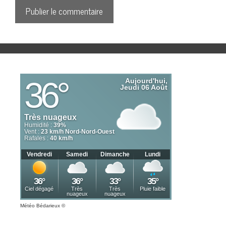
Météo Bédarieux
©