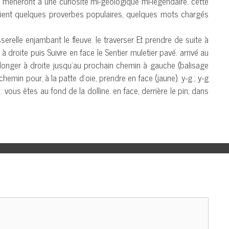
us méneront à une curiosité mi-géologique mi-légendaire. cette
ontient quelques proverbes populaires, quelques mots chargés
serelle enjambant le fleuve. le traverser Et prendre de suite à
à droite puis Suivre en face le Sentier muletier pavé. arrivé au
 longer à droite jusqu’au prochain chemin à gauche (balisage
hemin pour, à la patte d’oie, prendre en face (jaune). y-g ; y-g
 : vous êtes au fond de la dolline. en face, derrière le pin, dans