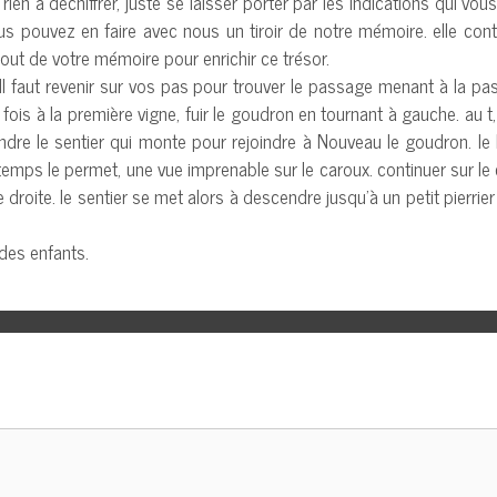
ien à déchiffrer, juste se laisser porter par les indications qui vo
vous pouvez en faire avec nous un tiroir de notre mémoire. elle c
bout de votre mémoire pour enrichir ce trésor.
. Il faut revenir sur vos pas pour trouver le passage menant à la pas
fois à la première vigne, fuir le goudron en tournant à gauche. au t, 
endre le sentier qui monte pour rejoindre à Nouveau le goudron. le
temps le permet, une vue imprenable sur le caroux. continuer sur le c
e droite. le sentier se met alors à descendre jusqu’à un petit pierrier
 des enfants.