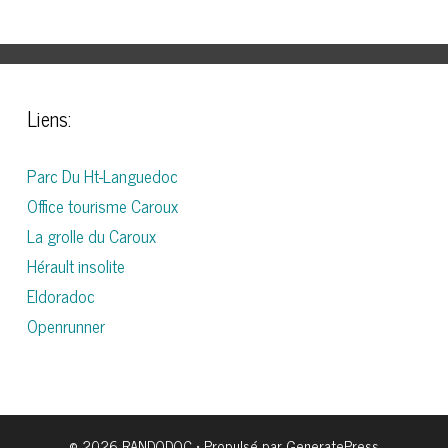
Liens:
Parc Du Ht-Languedoc
Office tourisme Caroux
La grolle du Caroux
Hérault insolite
Eldoradoc
Openrunner
© 2026 RANDODOC
• Propulsé par
GeneratePress