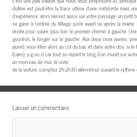
c’est une jolie balade que nous vous proposons ici. presque r
dolline est peut-être la trace ultime d’une météorite mais 
d’expérience. alors laissez aussi sur votre passage, un petit 
se garer à l’entrée du Village, juste avant ou après la mairie
droite pour suivre, plus loin, le premier chemin à gauche. Une 
goudron, le longer sur la gauche. Aux deux croix jaunes, pr
jaune). vous êtes alors au col du bac et dans votre dos, si le 
(cairn). y-g ou d car tout se rejoint le long d’un muret sur votr
un morceau de mur, la ciste.
de la voiture, comptez 2h-2h30 aller-retour suivant le rythme
Laisser un commentaire
Commentaire