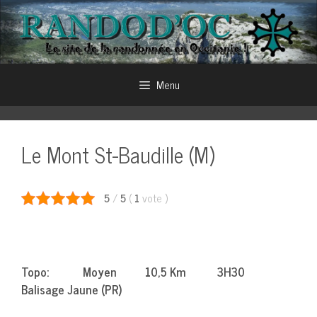
Aller
au
contenu
Menu
Le Mont St-Baudille (M)
5
/
5
(
1
vote
)
Topo: Moyen 10,5 Km 3H30
Balisage Jaune (PR)