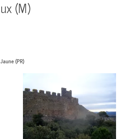
oux (M)
ne (PR)