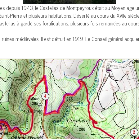
es depuis 1943, le Castellas de Montpeyroux était au Moyen age un c
int-Pierre et plusieurs habitations. Déserté au cours du XVIIe siècle 
ellas à gardé ses fortifications, plusieurs fois remaniées au cours
s ruines médièvales. Il est détruit en 1919. Le Conseil général acqui