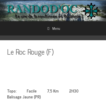
Aller
au
contenu
Menu
Le Roc Rouge (F)
Topo: Facile 7,5 Km 2H30
Balisage Jaune (PR)