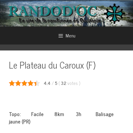
Aller
au
contenu
Menu
Le Plateau du Caroux (F)
4.4
/
5
(
32
votes
)
Topo: Facile 8km 3h Balisage
jaune (PR)