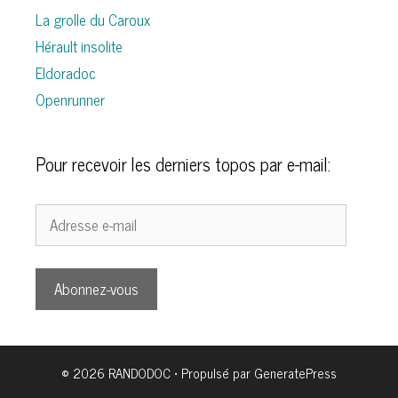
La grolle du Caroux
Hérault insolite
Eldoradoc
Openrunner
Pour recevoir les derniers topos par e-mail:
Adresse
e-
mail
Abonnez-vous
© 2026 RANDODOC
• Propulsé par
GeneratePress