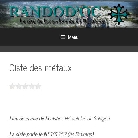
Aller
au
contenu
Menu
Ciste des métaux
Lieu de cache de la ciste :
Hérault lac du Salagou
La ciste porte le N°
101352 (de Braintrip)