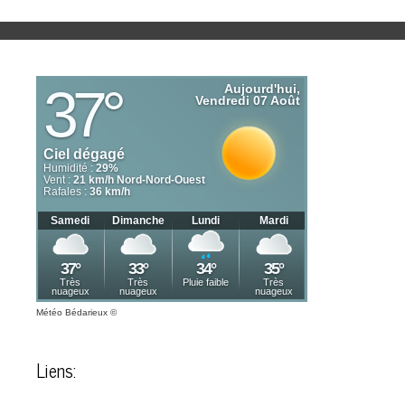
Météo Bédarieux
©
Liens: