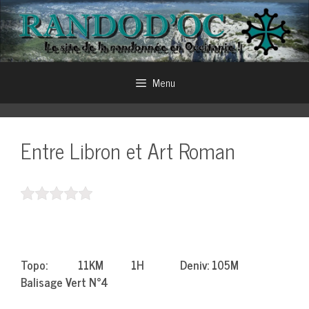
Aller
au
contenu
Menu
Entre Libron et Art Roman
Topo: 11KM 1H Deniv: 105M
Balisage Vert N°4