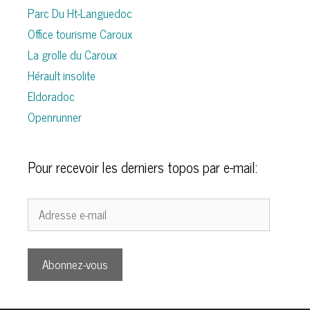
Parc Du Ht-Languedoc
Office tourisme Caroux
La grolle du Caroux
Hérault insolite
Eldoradoc
Openrunner
Pour recevoir les derniers topos par e-mail:
Adresse
e-
mail
Abonnez-vous