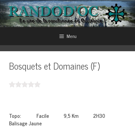
Aller
au
contenu
Menu
Bosquets et Domaines (F)
Topo: Facile 9,5 Km 2H30
Balisage Jaune