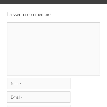
Laisser un commentaire
Commentaire
Nom
E-
mail