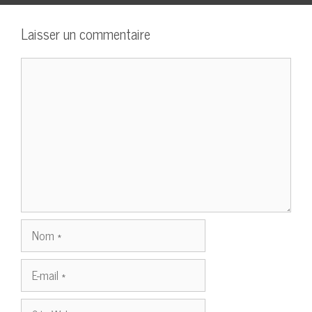
Laisser un commentaire
Commentaire
Nom
E-
mail
Site