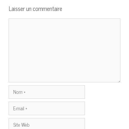
Laisser un commentaire
Commentaire
Nom
E-
mail
Site
Web