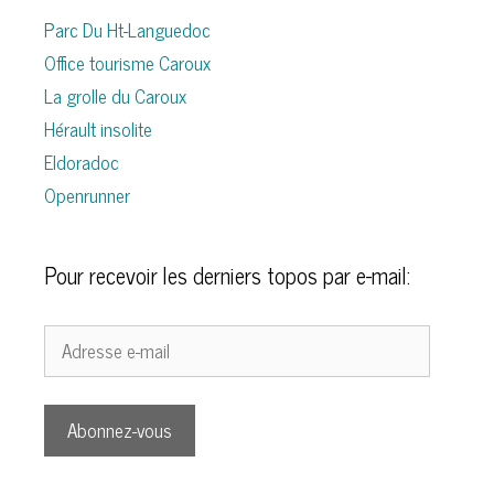
Parc Du Ht-Languedoc
Office tourisme Caroux
La grolle du Caroux
Hérault insolite
Eldoradoc
Openrunner
Pour recevoir les derniers topos par e-mail:
Adresse
e-
mail
Abonnez-vous