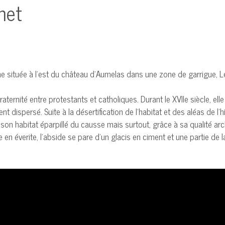
net
 située à l’est du château d’Aumelas dans une zone de garrigue, Le C
 fraternité entre protestants et catholiques. Durant le XVIIe siècle, e
nt dispersé. Suite à la désertification de l’habitat et des aléas de l’
 habitat éparpillé du causse mais surtout, grâce à sa qualité archite
en éverite, l’abside se pare d’un glacis en ciment et une partie de l