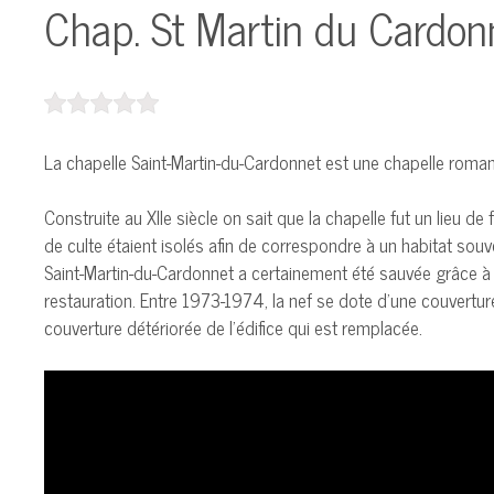
Chap. St Martin du Cardon
La chapelle Saint-Martin-du-Cardonnet est une chapelle romane
Construite au XIIe siècle on sait que la chapelle fut un lieu de
de culte étaient isolés afin de correspondre à un habitat souve
Saint-Martin-du-Cardonnet a certainement été sauvée grâce à son
restauration. Entre 1973-1974, la nef se dote d’une couverture 
couverture détériorée de l’édifice qui est remplacée.