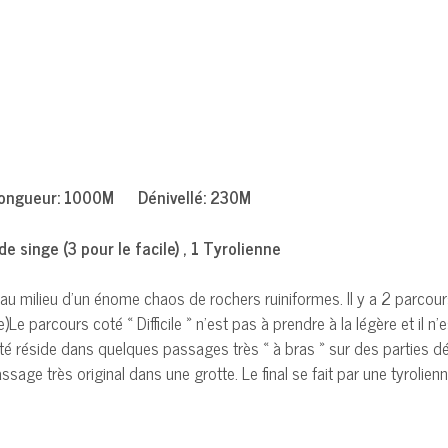
Longueur: 1000M Dénivellé: 230M
 singe (3 pour le facile) , 1 Tyrolienne
 au milieu d’un énome chaos de rochers ruiniformes. Il y a 2 parco
parcours coté « Difficile » n’est pas à prendre à la légère et il n’
lté réside dans quelques passages très « à bras » sur des parties déve
 passage très original dans une grotte. Le final se fait par une tyrolie