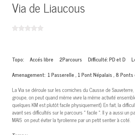
Via de Liaucous
Topo: Accés libre 2Parcours Difficulté: PD et D 
Amenagement: 1 Passerelle , 1 Pont Népalais , 8 Ponts de
La Via se déroule sur les corniches du Causse de Sauveterre,
groupe, on peut quand même vivre la même activité ensemble)Le 
quelques KM est plutôt facile physiquement). En fait, la difficu
avant ses difficultés sur le parcours « facile ». Il y a aussi un
MAIS on peut éviter la tyrolienne par un petit sentier à coté.