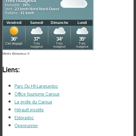
Météo Bédarieux
©
Liens:
Parc Du Ht-Languedoc
Office tourisme Caroux
La grolle du Caroux
Hérault insolite
Eldoradoc
Openrunner