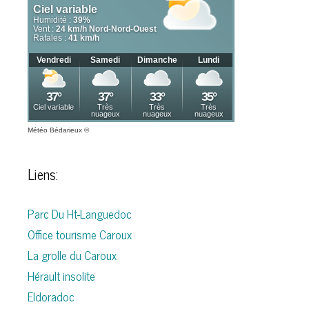
Météo Bédarieux
©
Liens:
Parc Du Ht-Languedoc
Office tourisme Caroux
La grolle du Caroux
Hérault insolite
Eldoradoc