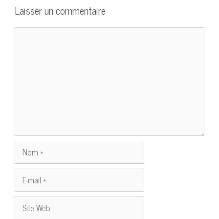
Laisser un commentaire
Commentaire
Nom
E-
mail
Site
Web