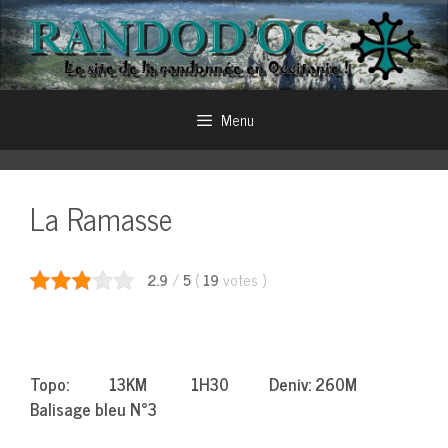
Aller
au
contenu
Menu
La Ramasse
2.9
/
5
(
19
votes
)
Topo: 13KM 1H30 Deniv: 260M
Balisage bleu N°3