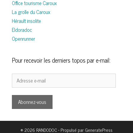
Office tourisme Caroux
La grolle du Caroux
Hérault insolite
Eldoradoc
Openrunner
Pour recevoir les derniers topos par e-mail:
Adresse
e-
mail
Abonnez-vous
© 2026 RANDODOC
• Propulsé par
GeneratePress