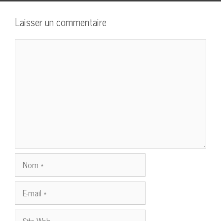
Laisser un commentaire
Commentaire
Nom
E-
mail
Site