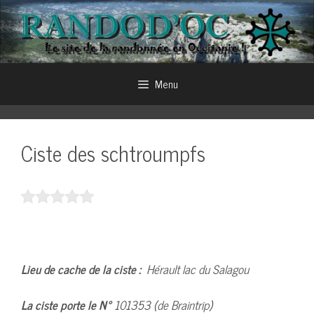
Aller
au
contenu
Menu
Ciste des schtroumpfs
L
ieu de cache de la ciste :
Hérault lac du Salagou
La ciste porte le N°
101353 (de Braintrip)