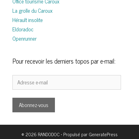
Office tourisme Caroux
La grolle du Caroux
Hérault insolite
Eldoradoc
Openrunner
Pour recevoir les derniers topos par e-mail:
Adresse
e-
mail
Abonnez-vous
© 2026 RANDODOC
• Propulsé par
GeneratePress