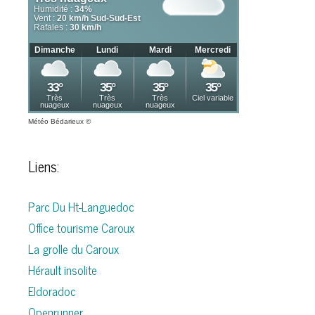
Météo Bédarieux
©
Liens:
Parc Du Ht-Languedoc
Office tourisme Caroux
La grolle du Caroux
Hérault insolite
Eldoradoc
Openrunner