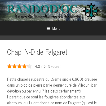
Aller
au
contenu
Menu
Chap. N-D de Falgaret
4.2
/
5
(
5
votes
)
Petite chapelle rupestre du 19eme siècle (1860), creusée
dans un bloc de pierre par le dernier curé de Villecun (par
dévotion ou par ennui ? les deux certainement).
Il parait que ce sont les fougères abondantes aux
alentours, qui lui ont donné ce nom de Falgaret (qui est le