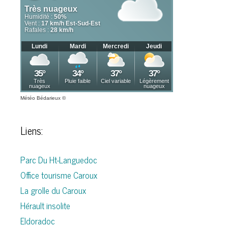
Météo Bédarieux
©
Liens:
Parc Du Ht-Languedoc
Office tourisme Caroux
La grolle du Caroux
Hérault insolite
Eldoradoc