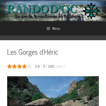
Aller
au
contenu
Menu
Les Gorges d’Héric
3.9
/
5
(
100
votes
)