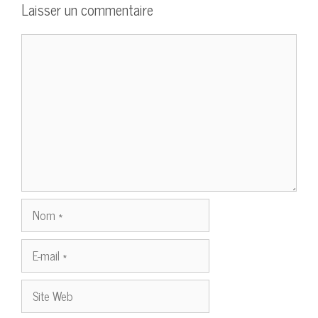
Laisser un commentaire
Commentaire
Nom
E-
mail
Site
Web