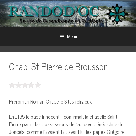
Aller
au
contenu
Menu
Chap. St Pierre de Brousson
Préroman Roman Chapelle Sites religieux
En 1135 le pape Innocent II confirmait la chapelle Saint-
Pierre parmi les possessions de l’abbaye bénédictine de
Joncels, comme l’avaient fait avant lui les papes Grégoire