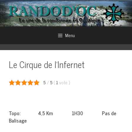
Aller
au
contenu
Menu
Le Cirque de l’Infernet
5
/
5
(
1
vote
)
Topo: 4,5 Km 1H30 Pas de
Balisage