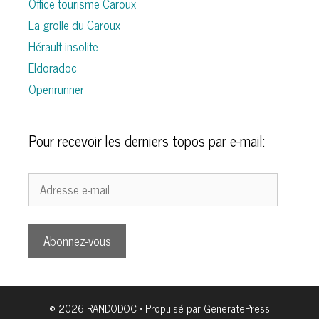
Office tourisme Caroux
La grolle du Caroux
Hérault insolite
Eldoradoc
Openrunner
Pour recevoir les derniers topos par e-mail:
Adresse
e-
mail
Abonnez-vous
© 2026 RANDODOC
• Propulsé par
GeneratePress