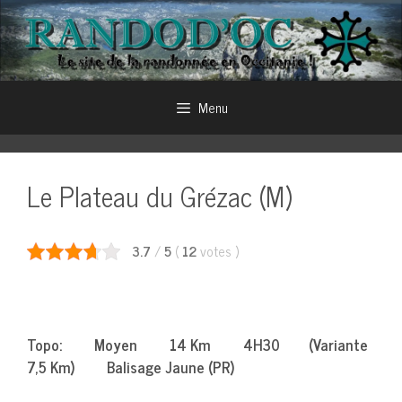
Aller
au
contenu
Menu
Le Plateau du Grézac (M)
3.7
/
5
(
12
votes
)
Topo: Moyen 14 Km 4H30 (Variante
7,5 Km) Balisage Jaune (PR)