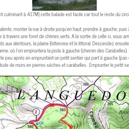
t culminant à 417M) cette balade est facile car tout le reste du circ
alente, monter la rue à droite jusqu’en haut; prendre à gauche, puis 
 travers une foret de chènes verts. A la sortie de celle ci, vous arri
aux alentours, la plaine Bitteroise et le littoral. Descendez ensuite
terne, où l’on empruntera la piste à gauche (chemin des Carabelles).
a piste peu aprés en empruntant un petit sentier qui part à gauche (pa
titude de murs en pierres séches et carabelles. Emprunter le petit s