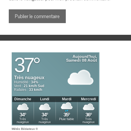
Météo Bédarieux
©