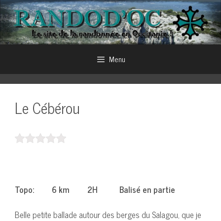
Aller
au
contenu
Menu
Le Cébérou
Topo: 6 km 2H Balisé en partie
Belle petite ballade autour des berges du Salagou, que je