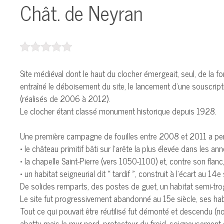
Chât. de Neyran
Site médiéval dont le haut du clocher émergeait, seul, de la f
entraîné le déboisement du site, le lancement d’une souscrip
(réalisés de 2006 à 2012).
Le clocher étant classé monument historique depuis 1928.
Une première campagne de fouilles entre 2008 et 2011 a permis
• le château primitif bâti sur l’arête la plus élevée dans les 
• la chapelle Saint-Pierre (vers 1050-1100) et, contre son flanc,
• un habitat seigneurial dit « tardif », construit à l’écart au 14e 
De solides remparts, des postes de guet, un habitat semi-tro
Le site fut progressivement abandonné au 15e siècle, ses habi
Tout ce qui pouvait être réutilisé fut démonté et descendu (not
abattu mais le mur nord, protecteur du froid, soigneusement