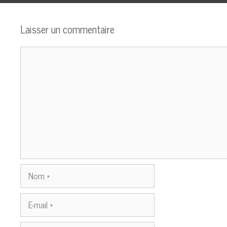
Laisser un commentaire
Commentaire
Nom
E-
mail