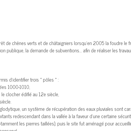
orêt de chênes verts et de châtaigniers lorsqu’en 2005 la foudre le 
tion publique, la demande de subventions… afin de réaliser les trav
 d’identifier trois « pôles » :
années 1000-1010,
 le clocher édifié au 12e siècle,
siècle.
glodytique, un système de récupération des eaux pluviales sont car
tants redescendant dans la vallée à la faveur d’une certaine sécurit
amment les pierres taillées), puis le site fut aménagé pour accueilli
 conservé.