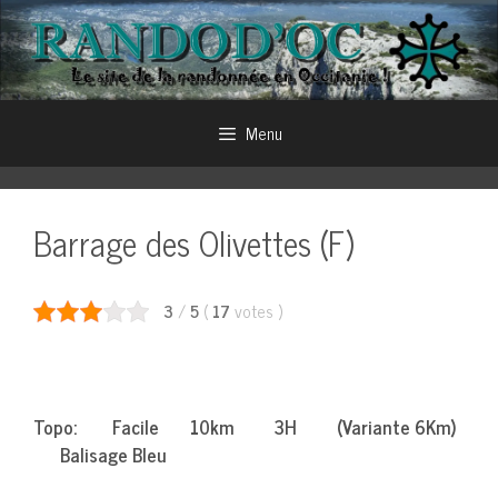
Aller
au
contenu
Menu
Barrage des Olivettes (F)
3
/
5
(
17
votes
)
Topo: Facile 10km 3H (Variante 6Km)
Balisage Bleu