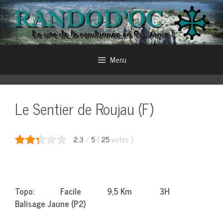
Aller
au
contenu
Menu
Le Sentier de Roujau (F)
2.3
/
5
(
25
votes
)
Topo: Facile 9,5 Km 3H
Balisage Jaune (P2)