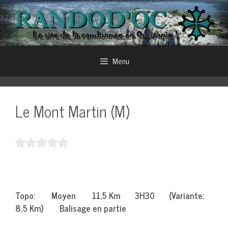
Aller
au
contenu
Menu
Le Mont Martin (M)
Topo: Moyen 11,5 Km 3H30 (Variante:
8,5 Km) Balisage en partie