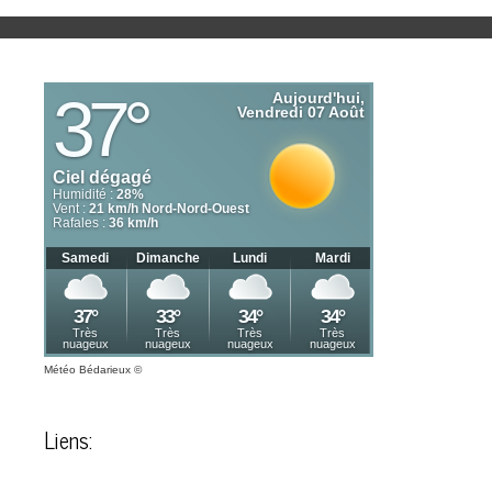
Météo Bédarieux
©
Liens: