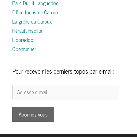
Parc Du Ht-Languedoc
Office tourisme Caroux
La grolle du Caroux
Hérault insolite
Eldoradoc
Openrunner
Pour recevoir les derniers topos par e-mail:
Adresse
e-
mail
Abonnez-vous