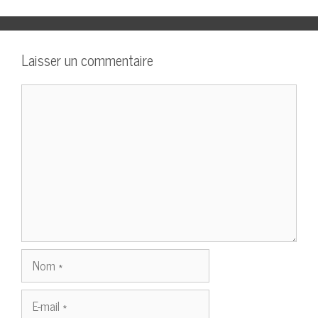
Laisser un commentaire
Commentaire
Nom
E-
mail