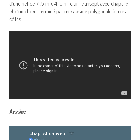
d’une nef de 7 ,5 m x 4 ,5 m, d’un transept avec chapelle
et d’un chœur terminé par une abside polygonale à trois
côtés.
Accès: