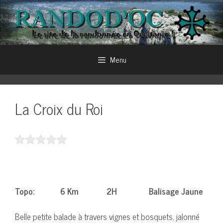
Aller
au
contenu
Menu
La Croix du Roi
Topo: 6 Km 2H Balisage Jaune
Belle petite balade à travers vignes et bosquets, jalonné