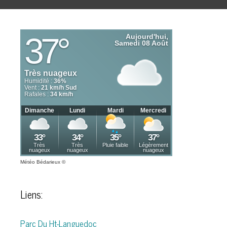
Météo Bédarieux
©
Liens:
Parc Du Ht-Languedoc