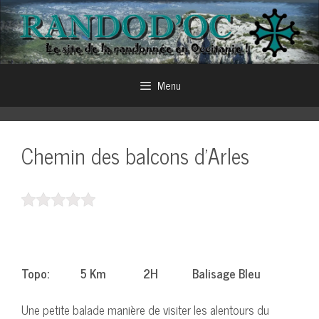
Aller
au
contenu
Menu
Chemin des balcons d’Arles
Topo: 5 Km 2H Balisage Bleu
Une petite balade manière de visiter les alentours du